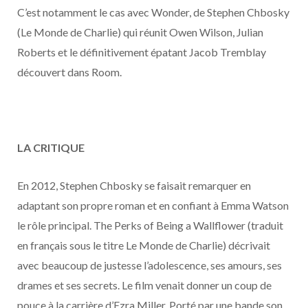
o
t
r
e
d
l
C’est notamment le cas avec Wonder, de Stephen Chbosky
(Le Monde de Charlie) qui réunit Owen Wilson, Julian
k
e
a
o
Roberts et le définitivement épatant Jacob Tremblay
r
m
u
découvert dans Room.
)
d
LA CRITIQUE
En 2012, Stephen Chbosky se faisait remarquer en
adaptant son propre roman et en confiant à Emma Watson
le rôle principal. The Perks of Being a Wallflower (traduit
en français sous le titre Le Monde de Charlie) décrivait
avec beaucoup de justesse l’adolescence, ses amours, ses
drames et ses secrets. Le film venait donner un coup de
pouce à la carrière d’Ezra Miller. Porté par une bande son