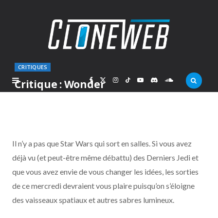
CRITIQUES
F
X
I
T
Y
D
S
Critique : Wonder
PAR
MARC
LUNDI 18 DÉCEMBRE 2017
a
(
n
i
o
i
o
c
T
s
k
u
s
u
Il n’y a pas que Star Wars qui sort en salles. Si vous avez
e
w
t
T
T
c
n
déjà vu (et peut-être même débattu) des Derniers Jedi et
que vous avez envie de vous changer les idées, les sorties
b
i
a
o
u
o
d
de ce mercredi devraient vous plaire puisqu’on s’éloigne
o
t
g
k
b
r
C
des vaisseaux spatiaux et autres sabres lumineux.