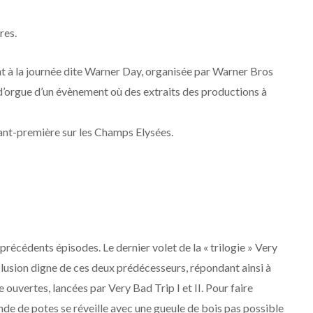
res.
nt à la journée dite Warner Day, organisée par Warner Bros
int d’orgue d’un évènement où des extraits des productions à
avant-première sur les Champs Elysées.
précédents épisodes. Le dernier volet de la « trilogie » Very
nclusion digne de ces deux prédécesseurs, répondant ainsi à
re ouvertes, lancées par Very Bad Trip I et II. Pour faire
nde de potes se réveille avec une gueule de bois pas possible