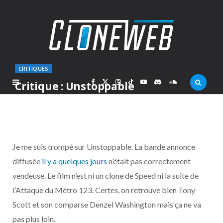
CRITIQUES
F
X
I
T
Y
D
S
Critique : Unstoppable
PAR
MARC
VENDREDI 5 NOVEMBRE 2010
a
(
n
i
o
i
o
c
T
s
k
u
s
u
Je me suis trompé sur Unstoppable. La bande annonce
e
w
t
T
T
c
n
diffusée
il y a quelques jours
n’était pas correctement
vendeuse. Le film n’est ni un clone de Speed ni la suite de
b
i
a
o
u
o
d
l’Attaque du Métro 123. Certes, on retrouve bien Tony
o
t
g
k
b
r
C
Scott et son comparse Denzel Washington mais ça ne va
pas plus loin.