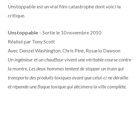
o
t
r
e
d
l
Unstoppable est un vrai film catastrophe dont voici la
critique.
k
e
a
o
r
m
u
Unstoppable
– Sortie le 10 novembre 2010
Réalisé par Tony Scott
)
d
Avec Denzel Washington, Chris Pine, Rosario Dawson
Un ingénieur et un chauffeur vivent une véritable course contre
la montre. Les deux hommes tentent de stopper un train qui
transporte des produits toxiques avant que celui-ci ne déraille
et répande une flaque toxique qui décimera la ville complète.