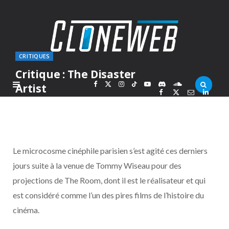
CRITIQUES
Critique : The Disaster
F
X
I
T
Y
D
S
Artist
PAR
ARKARON
MARDI 27 FÉVRIER 2018
a
(
n
i
o
i
o
c
T
s
k
u
s
u
Le microcosme cinéphile parisien s’est agité ces derniers
e
w
t
T
T
c
n
jours suite à la venue de Tommy Wiseau pour des
projections de The Room, dont il est le réalisateur et qui
b
i
a
o
u
o
d
est considéré comme l’un des pires films de l’histoire du
o
t
g
k
b
r
C
cinéma.