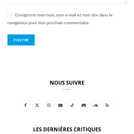
Enregistrer mon nom, mon e-mail et mon site dans le
navigateur pour mon prochain commentaire.
NOUS SUIVRE
F
X
I
Y
T
D
S
R
a
(
n
o
i
i
o
S
c
T
s
u
k
s
u
S
LES DERNIÈRES CRITIQUES