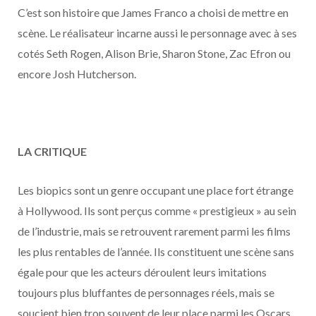
o
t
r
e
d
l
C’est son histoire que James Franco a choisi de mettre en
scène. Le réalisateur incarne aussi le personnage avec à ses
k
e
a
o
cotés Seth Rogen, Alison Brie, Sharon Stone, Zac Efron ou
r
m
u
encore Josh Hutcherson.
)
d
LA CRITIQUE
Les biopics sont un genre occupant une place fort étrange
à Hollywood. Ils sont perçus comme « prestigieux » au sein
de l’industrie, mais se retrouvent rarement parmi les films
les plus rentables de l’année. Ils constituent une scène sans
égale pour que les acteurs déroulent leurs imitations
toujours plus bluffantes de personnages réels, mais se
soucient bien trop souvent de leur place parmi les Oscars