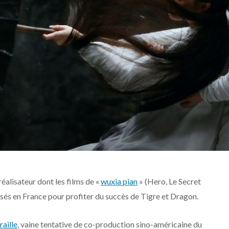
éalisateur dont les films de «
wuxia pian
» (Hero, Le Secret
fusés en France pour profiter du succès de Tigre et Dragon.
aille
, vaine tentative de co-production sino-américaine du