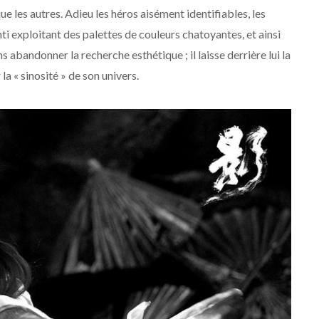
e les autres. Adieu les héros aisément identifiables, les
ti exploitant des palettes de couleurs chatoyantes, et ainsi
ns abandonner la recherche esthétique ; il laisse derrière lui la
a « sinosité » de son univers.