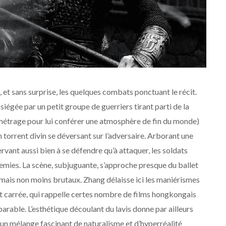
et sans surprise, les quelques combats ponctuant le récit.
siégée par un petit groupe de guerriers tirant parti de la
 métrage pour lui conférer une atmosphère de fin du monde)
un torrent divin se déversant sur l’adversaire. Arborant une
rvant aussi bien à se défendre qu’à attaquer, les soldats
nemies. La scène, subjuguante, s’approche presque du ballet
s mais non moins brutaux. Zhang délaisse ici les maniérismes
et carrée, qui rappelle certes nombre de films hongkongais
arable. L’esthétique découlant du lavis donne par ailleurs
n un mélange fascinant de naturalisme et d’hyperréalité