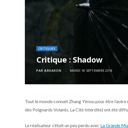
CRITIQUES
Critique : Shadow
PAR
ARKARON
MARDI 18 SEPTEMBRE 2018
Tout le monde connait Zhang Yimou pour être l’autre r
des Poignards Volants, La Cité Interdite) ont été dif
Le réalisateur s’était un peu perdu avec
La Grande Mur