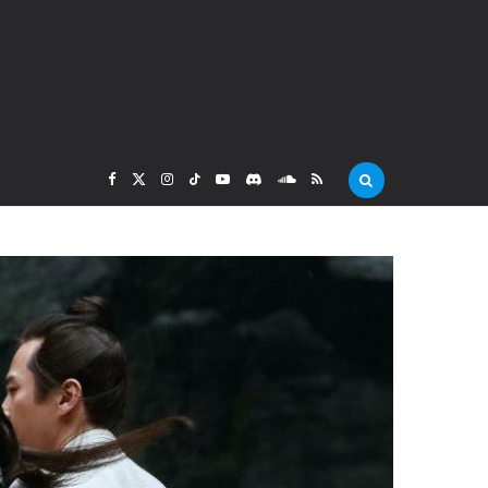
F
X
I
T
Y
D
S
R
a
(
n
i
o
i
o
S
c
T
s
k
u
s
u
S
e
w
t
T
T
c
n
b
i
a
o
u
o
d
o
t
g
k
b
r
C