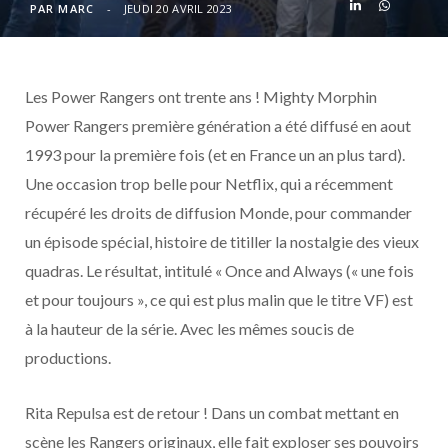
o
t
r
e
d
l
PAR
MARC
JEUDI 20 AVRIL 2023
k
e
a
o
Les Power Rangers ont trente ans ! Mighty Morphin
r
m
u
Power Rangers première génération a été diffusé en aout
)
d
1993 pour la première fois (et en France un an plus tard).
Une occasion trop belle pour Netflix, qui a récemment
récupéré les droits de diffusion Monde, pour commander
un épisode spécial, histoire de titiller la nostalgie des vieux
quadras. Le résultat, intitulé « Once and Always (« une fois
et pour toujours », ce qui est plus malin que le titre VF) est
à la hauteur de la série. Avec les mêmes soucis de
productions.
Rita Repulsa est de retour ! Dans un combat mettant en
scène les Rangers originaux, elle fait exploser ses pouvoirs