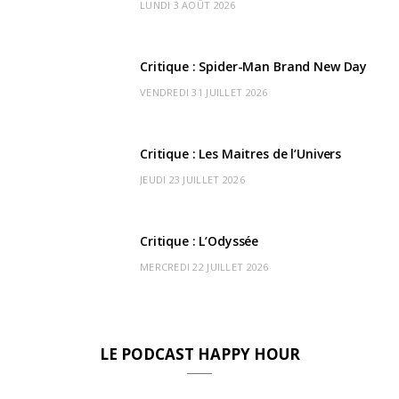
LUNDI 3 AOÛT 2026
o
t
r
e
d
l
k
e
a
o
Critique : Spider-Man Brand New Day
r
m
u
VENDREDI 31 JUILLET 2026
)
d
Critique : Les Maitres de l’Univers
JEUDI 23 JUILLET 2026
Critique : L’Odyssée
MERCREDI 22 JUILLET 2026
LE PODCAST HAPPY HOUR