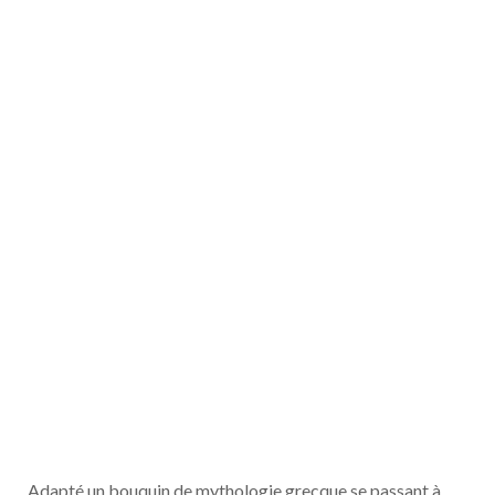
Adapté un bouquin de mythologie grecque se passant à