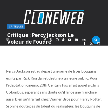
CRITIQUES
Critique : Percy Jackson Le
F
X
I
T
Y
D
S
Voleur de Foudre
PAR
MARC
MERCREDI 10 FÉVRIER 2010
a
(
n
i
o
i
o
c
T
s
k
u
s
u
Percy Jackson est au départ une série de trois bouquins
e
w
t
T
T
c
n
écrits par Rick Riordan et destiné à un jeune public. Pour
l’adaptation cinéma, 20th Century Fox a fait appel à Chris
b
i
a
o
u
o
d
Colombus, espérant sans doute qu’il lance une franchise
o
t
g
k
b
r
C
aussi bien qu’il l’a fait chez Warner Bros pour Harry Potter.
Si on ne doute pas du talent du réalisateur, les bouquins de