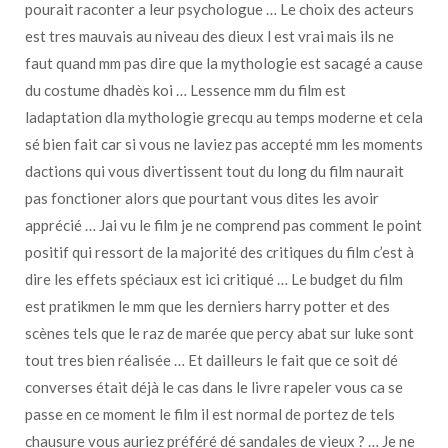
pourait raconter a leur psychologue … Le choix des acteurs
est tres mauvais au niveau des dieux l est vrai mais ils ne
faut quand mm pas dire que la mythologie est sacagé a cause
du costume dhadès koi … Lessence mm du film est
ladaptation dla mythologie grecqu au temps moderne et cela
sé bien fait car si vous ne laviez pas accepté mm les moments
dactions qui vous divertissent tout du long du film naurait
pas fonctioner alors que pourtant vous dites les avoir
apprécié … Jai vu le film je ne comprend pas comment le point
positif qui ressort de la majorité des critiques du film c’est à
dire les effets spéciaux est ici critiqué … Le budget du film
est pratikmen le mm que les derniers harry potter et des
scènes tels que le raz de marée que percy abat sur luke sont
tout tres bien réalisée … Et dailleurs le fait que ce soit dé
converses était déjà le cas dans le livre rapeler vous ca se
passe en ce moment le film il est normal de portez de tels
chausure vous auriez préféré dé sandales de vieux ? … Je ne