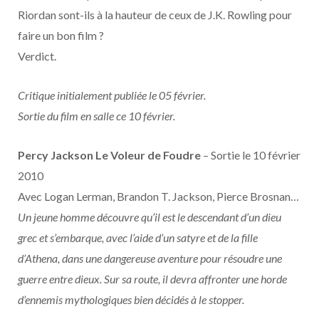
o
t
r
e
d
l
Riordan sont-ils à la hauteur de ceux de J.K. Rowling pour
faire un bon film ?
k
e
a
o
Verdict.
r
m
u
Critique initialement publiée le 05 février.
)
d
Sortie du film en salle ce 10 février.
Percy Jackson Le Voleur de Foudre
– Sortie le 10 février
2010
Avec Logan Lerman, Brandon T. Jackson, Pierce Brosnan…
Un jeune homme découvre qu’il est le descendant d’un dieu
grec et s’embarque, avec l’aide d’un satyre et de la fille
d’Athena, dans une dangereuse aventure pour résoudre une
guerre entre dieux. Sur sa route, il devra affronter une horde
d’ennemis mythologiques bien décidés à le stopper.