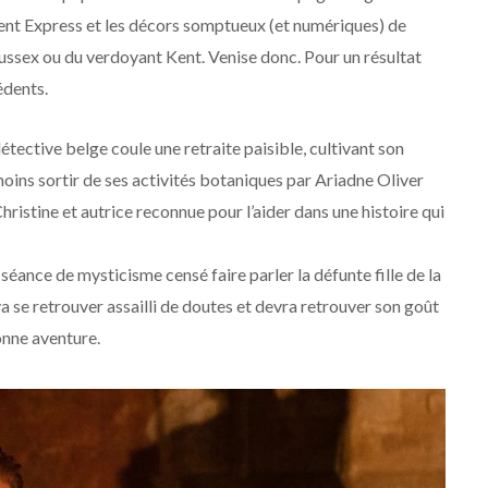
rient Express et les décors somptueux (et numériques) de
Sussex ou du verdoyant Kent. Venise donc. Pour un résultat
édents.
tective belge coule une retraite paisible, cultivant son
nmoins sortir de ses activités botaniques par Ariadne Oliver
hristine et autrice reconnue pour l’aider dans une histoire qui
séance de mysticisme censé faire parler la défunte fille de la
 va se retrouver assailli de doutes et devra retrouver son goût
onne aventure.