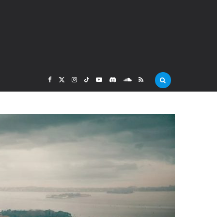
F
X
I
T
Y
D
S
R
a
(
n
i
o
i
o
S
c
T
s
k
u
s
u
S
e
w
t
T
T
c
n
b
i
a
o
u
o
d
o
t
g
k
b
r
C