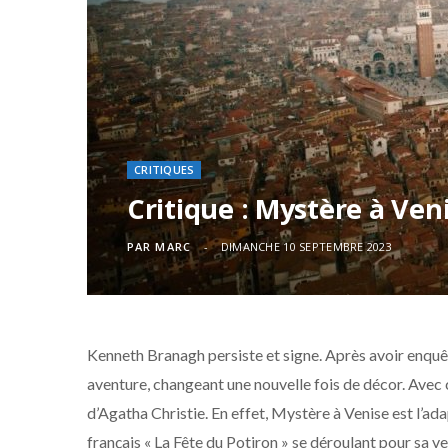
CRITIQUES
Critique : Mystère à Ven
PAR
MARC
DIMANCHE 10 SEPTEMBRE 2023
Kenneth Branagh persiste et signe. Après avoir enquêt
aventure, changeant une nouvelle fois de décor. Avec c
d’Agatha Christie. En effet, Mystère à Venise est l’a
français « La Fête du Potiron » se déroulant pour sa 