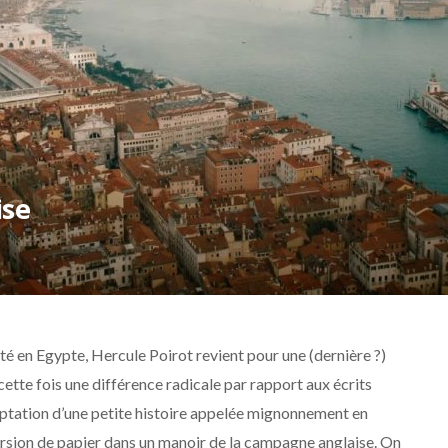
ise
é en Egypte, Hercule Poirot revient pour une (dernière ?)
ette fois une différence radicale par rapport aux écrits
daptation d’une petite histoire appelée mignonnement en
version de papier dans un manoir de la campagne anglaise. On