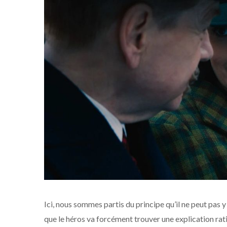
Ici, nous sommes partis du principe qu’il ne peut pas 
que le héros va forcément trouver une explication ratio