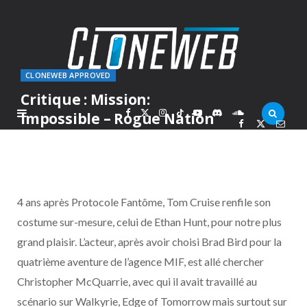
CLONEWEB APPROVED
Critique : Mission:
F
X
I
T
Y
D
S
Impossible – Rogue Nation
PAR
JEAN-VICTOR
VENDREDI 7 AOÛT 2015
a
(
n
i
o
i
o
c
T
s
k
u
s
u
4 ans après Protocole Fantôme, Tom Cruise renfile son
e
w
t
T
T
c
n
costume sur-mesure, celui de Ethan Hunt, pour notre plus
grand plaisir. L’acteur, après avoir choisi Brad Bird pour la
b
i
a
o
u
o
d
quatrième aventure de l’agence MIF, est allé chercher
o
t
g
k
b
r
C
Christopher McQuarrie, avec qui il avait travaillé au
scénario sur Walkyrie, Edge of Tomorrow mais surtout sur