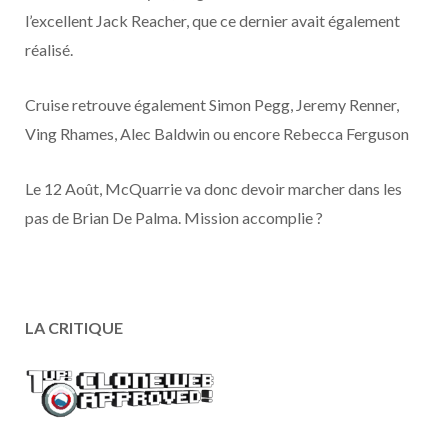
o
t
r
e
d
l
l’excellent Jack Reacher, que ce dernier avait également
réalisé.
k
e
a
o
r
m
u
Cruise retrouve également Simon Pegg, Jeremy Renner,
Ving Rhames, Alec Baldwin ou encore Rebecca Ferguson
)
d
Le 12 Août, McQuarrie va donc devoir marcher dans les
pas de Brian De Palma. Mission accomplie ?
LA CRITIQUE