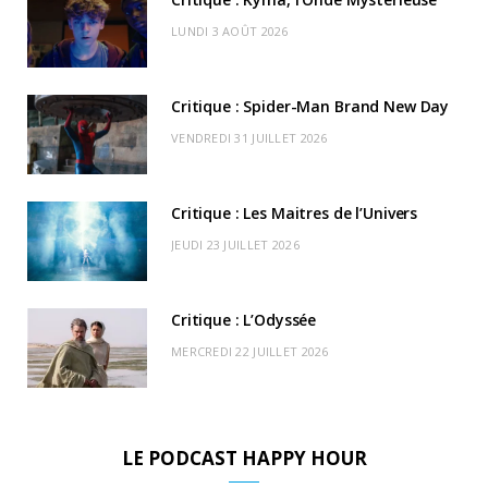
o
t
g
b
k
r
C
LUNDI 3 AOÛT 2026
o
t
r
e
d
l
k
e
a
o
Critique : Spider-Man Brand New Day
r
m
u
VENDREDI 31 JUILLET 2026
)
d
Critique : Les Maitres de l’Univers
JEUDI 23 JUILLET 2026
Critique : L’Odyssée
MERCREDI 22 JUILLET 2026
LE PODCAST HAPPY HOUR