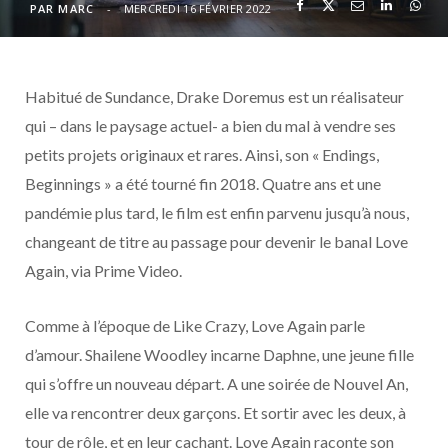
o
t
r
e
d
l
PAR
MARC
MERCREDI 16 FÉVRIER 2022
k
e
a
o
Habitué de Sundance, Drake Doremus est un réalisateur
r
m
u
qui – dans le paysage actuel- a bien du mal à vendre ses
)
d
petits projets originaux et rares. Ainsi, son « Endings,
Beginnings » a été tourné fin 2018. Quatre ans et une
pandémie plus tard, le film est enfin parvenu jusqu’à nous,
changeant de titre au passage pour devenir le banal Love
Again, via Prime Video.
Comme à l’époque de Like Crazy, Love Again parle
d’amour. Shailene Woodley incarne Daphne, une jeune fille
qui s’offre un nouveau départ. A une soirée de Nouvel An,
elle va rencontrer deux garçons. Et sortir avec les deux, à
tour de rôle, et en leur cachant. Love Again raconte son