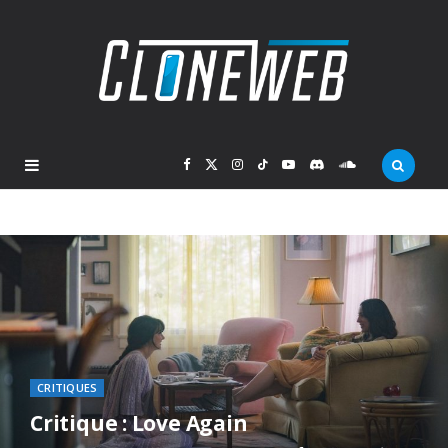
F
X
I
T
Y
D
S
a
(
n
i
o
i
o
c
T
s
k
u
s
u
e
w
t
T
T
c
n
b
i
a
o
u
o
d
CRITIQUES
o
t
g
k
b
r
C
Critique : Love Again