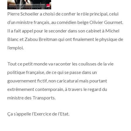
o
t
r
e
d
l
Pierre Schoeller a choisi de confier le rôle principal, celui
k
e
a
o
d’un ministre français, au comédien belge Olivier Gourmet.
r
m
u
Il a fait appel pour le seconder dans son cabinet à Michel
Blanc et Zabou Breitman qui ont finalement le physique de
)
d
l’emploi.
Tout ce petit monde va raconter les coulisses de la vie
politique française, de ce qui se passe dans un
gouvernement fictif, non caricatural mais pourtant
extrêmement contemporain, à travers le regard du
ministre des Transports.
Ça s’appelle l’Exercice de l’Etat.