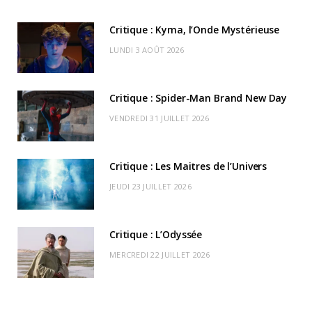
b
i
a
u
o
o
d
Critique : Kyma, l’Onde Mystérieuse
o
t
g
b
k
r
C
LUNDI 3 AOÛT 2026
o
t
r
e
d
l
k
e
a
o
Critique : Spider-Man Brand New Day
r
m
u
VENDREDI 31 JUILLET 2026
)
d
Critique : Les Maitres de l’Univers
JEUDI 23 JUILLET 2026
Critique : L’Odyssée
MERCREDI 22 JUILLET 2026