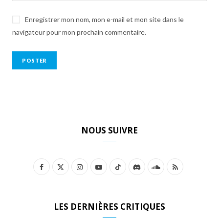
Enregistrer mon nom, mon e-mail et mon site dans le
navigateur pour mon prochain commentaire.
NOUS SUIVRE
F
X
I
Y
T
D
S
R
a
(
n
o
i
i
o
S
c
T
s
u
k
s
u
S
LES DERNIÈRES CRITIQUES
e
w
t
T
T
c
n