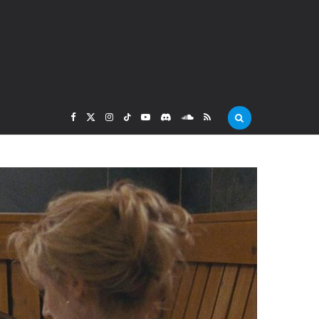
F
X
I
T
Y
D
S
R
a
(
n
i
o
i
o
S
c
T
s
k
u
s
u
S
e
w
t
T
T
c
n
b
i
a
o
u
o
d
o
t
g
k
b
r
C