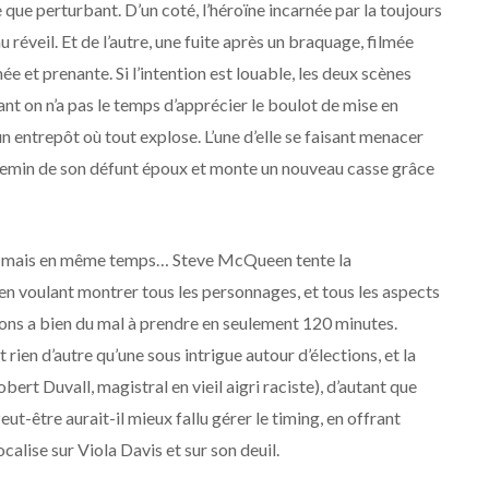
que perturbant. D’un coté, l’héroïne incarnée par la toujours
éveil. Et de l’autre, une fuite après un braquage, filmée
ée et prenante. Si l’intention est louable, les deux scènes
ant on n’a pas le temps d’apprécier le boulot de mise en
 un entrepôt où tout explose. L’une d’elle se faisant menacer
 chemin de son défunt époux et monte un nouveau casse grâce
ace mais en même temps… Steve McQueen tente la
en voulant montrer tous les personnages, et tous les aspects
aisons a bien du mal à prendre en seulement 120 minutes.
t rien d’autre qu’une sous intrigue autour d’élections, et la
bert Duvall, magistral en vieil aigri raciste), d’autant que
eut-être aurait-il mieux fallu gérer le timing, en offrant
calise sur Viola Davis et sur son deuil.