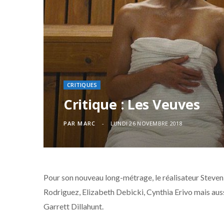
CRITIQUES
Critique : Les Veuves
PAR
MARC
LUNDI 26 NOVEMBRE 2018
Pour son nouveau long-métrage, le réalisateur Steven 
Rodriguez, Elizabeth Debicki, Cynthia Erivo mais aus
Garrett Dillahunt.