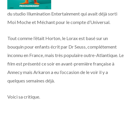
o
t
r
e
d
l
du studio Illumination Entertainment qui avait déjà sorti
k
e
a
o
Moi Moche et Méchant pour le compte d’Universal.
r
m
u
Tout comme l’était Horton, le Lorax est basé sur un
)
d
bouquin pour enfants écrit par Dr Seuss, complétement
inconnu en France, mais très populaire outre-Atlantique. Le
film est présenté ce soir en avant-première française à
Annecy mais Arkaron a eu l’occasion de le voir il y a
quelques semaines déjà.
Voici sa critique.