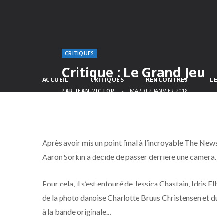
CRITIQUES
Critique : Le Grand Jeu
ACCUEIL
CRITIQUES
RENCONTRES
L
PAR
JEAN-VICTOR
MARDI 2 JANVIER 2018
Après avoir mis un point final à l’incroyable The Ne
Aaron Sorkin a décidé de passer derrière une caméra.
Pour cela, il s’est entouré de Jessica Chastain, Idris 
de la photo danoise Charlotte Bruus Christensen et 
à la bande originale…