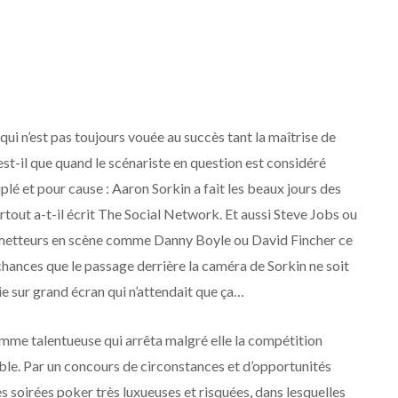
 qui n’est pas toujours vouée au succès tant la maîtrise de
 est-il que quand le scénariste en question est considéré
uplé et pour cause : Aaron Sorkin a fait les beaux jours des
ut a-t-il écrit The Social Network. Et aussi Steve Jobs ou
s metteurs en scène comme Danny Boyle ou David Fincher ce
 chances que le passage derrière la caméra de Sorkin ne soit
e sur grand écran qui n’attendait que ça…
emme talentueuse qui arrêta malgré elle la compétition
ible. Par un concours de circonstances et d’opportunités
es soirées poker très luxueuses et risquées, dans lesquelles