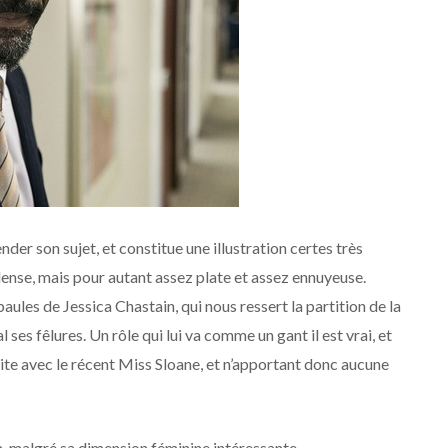
der son sujet, et constitue une illustration certes très
ense, mais pour autant assez plate et assez ennuyeuse.
paules de Jessica Chastain, qui nous ressert la partition de la
es fêlures. Un rôle qui lui va comme un gant il est vrai, et
dite avec le récent Miss Sloane, et n’apportant donc aucune
lm, malgré sa dimension féminine intéressante.