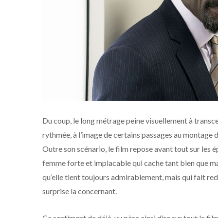
Du coup, le long métrage peine visuellement à transcen
rythmée, à l’image de certains passages au montage d
Outre son scénario, le film repose avant tout sur les é
femme forte et implacable qui cache tant bien que mal s
qu’elle tient toujours admirablement, mais qui fait re
surprise la concernant.
Ce sentiment de déjà-vu pèse ainsi dire sur tout le fi