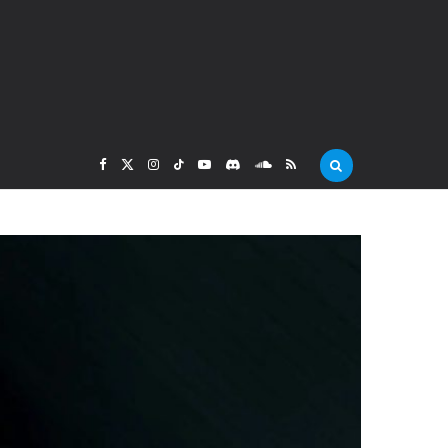
F
X
I
T
Y
D
S
R
a
(
n
i
o
i
o
S
c
T
s
k
u
s
u
S
e
w
t
T
T
c
n
b
i
a
o
u
o
d
o
t
g
k
b
r
C