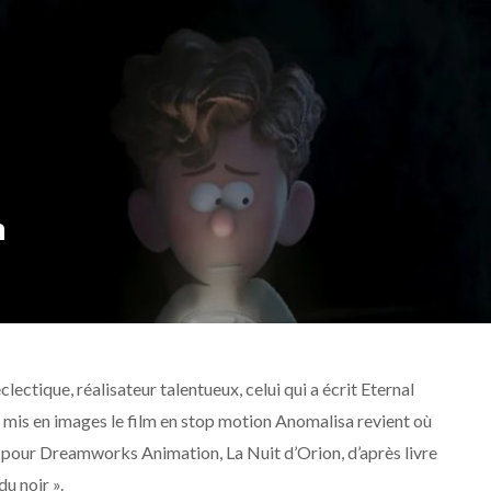
n
ectique, réalisateur talentueux, celui qui a écrit Eternal
mis en images le film en stop motion Anomalisa revient où
ion pour Dreamworks Animation, La Nuit d’Orion, d’après livre
u noir ».