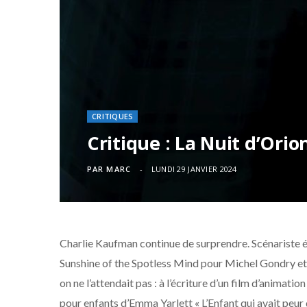
CRITIQUES
Critique : La Nuit d’Orio
PAR
MARC
LUNDI 29 JANVIER 2024
Charlie Kaufman continue de surprendre. Scénariste écl
Sunshine of the Spotless Mind pour Michel Gondry et 
on ne l’attendait pas : à l’écriture d’un film d’animat
pour enfants d’Emma Yarlett « L’Enfant qui avait peur d