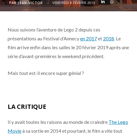
o
t
r
e
d
l
PAR
JEAN-VICTOR
VENDREDI 8 FÉVRIER 2019
k
e
a
o
Nous suivons l’aventure de Lego 2 depuis ces
r
m
u
présentations au Festival d’Annecy
en 2017
et
2018
. Le
)
d
film arrive enfin dans les salles le 20 février 2019 après une
série d’avant-premières le weekend précédent.
Mais tout est-il encore super génial ?
LA CRITIQUE
Il y avait toutes les raisons au monde de craindre
The Lego
Movie
à sa sortie en 2014 et pourtant, le film a vite tout