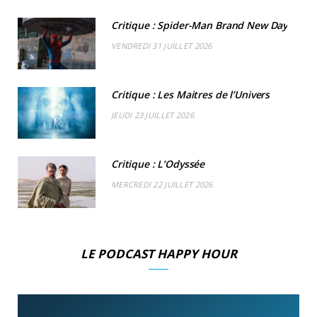
k
e
a
o
Critique : Spider-Man Brand New Day
r
m
u
VENDREDI 31 JUILLET 2026
)
d
Critique : Les Maitres de l’Univers
JEUDI 23 JUILLET 2026
Critique : L’Odyssée
MERCREDI 22 JUILLET 2026
LE PODCAST HAPPY HOUR