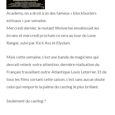
o
t
r
e
d
l
Academy, on a droit à un des fameux « blockbusters
k
e
a
o
estivaux » par semaine.
r
m
u
Mercredi dernier, le mutant Wolverine envahissait les
écrans et mercredi prochain ce sera au tour du Lone
)
d
Ranger, suivi par Kick Ass et Elysium.
Mais cette semaine, c’est une bande de magiciens qui
devrait retenir votre attention, dernière réalisation du
Français travaillant outre-Atlantique Louis Leterrier. Et de
tous les films sortant cette saison, c’est sans aucun doute
celui qui remporte la palme du casting le plus brillant.
Seulement du casting ?