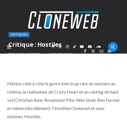
CRITIQUES
Critique : Hostiles
F
X
I
T
Y
D
S
PAR
JEAN-VICTOR
LUNDI 12 MARS
2018
a
(
n
i
o
i
o
c
T
s
k
u
s
u
Mettez côte à côte le genre bien trop rare du western au
e
w
t
T
T
c
n
cinéma, le réalisateur de Crazy Heart et un casting de haut
vol (Christian Bale, Rosamund Pike, Wes Studi, Ben Forster
b
i
a
o
u
o
d
et même (décidément) Timothée Chalamet et vous
o
t
g
k
b
r
C
obtenez Hostiles.