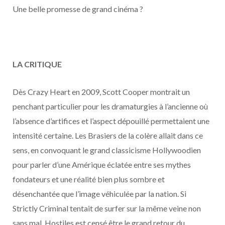
o
t
r
e
d
l
Une belle promesse de grand cinéma ?
k
e
a
o
r
m
u
LA CRITIQUE
)
d
Dès Crazy Heart en 2009, Scott Cooper montrait un
penchant particulier pour les dramaturgies à l’ancienne où
l’absence d’artifices et l’aspect dépouillé permettaient une
intensité certaine. Les Brasiers de la colère allait dans ce
sens, en convoquant le grand classicisme Hollywoodien
pour parler d’une Amérique éclatée entre ses mythes
fondateurs et une réalité bien plus sombre et
désenchantée que l’image véhiculée par la nation. Si
Strictly Criminal tentait de surfer sur la même veine non
sans mal, Hostiles est censé être le grand retour du