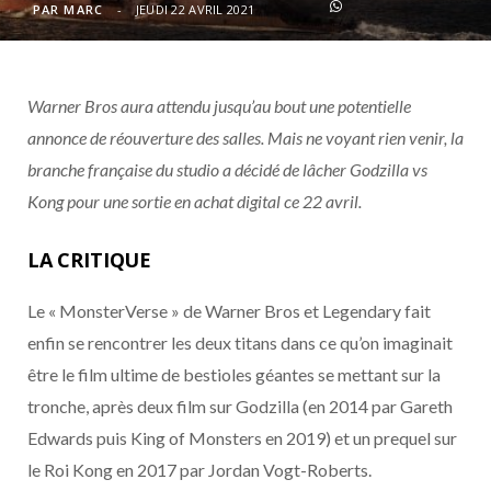
o
t
r
e
d
l
PAR
MARC
JEUDI 22 AVRIL 2021
k
e
a
o
Warner Bros aura attendu jusqu’au bout une potentielle
r
m
u
annonce de réouverture des salles. Mais ne voyant rien venir, la
)
d
branche française du studio a décidé de lâcher Godzilla vs
Kong pour une sortie en achat digital ce 22 avril.
LA CRITIQUE
Le « MonsterVerse » de Warner Bros et Legendary fait
enfin se rencontrer les deux titans dans ce qu’on imaginait
être le film ultime de bestioles géantes se mettant sur la
tronche, après deux film sur Godzilla (en 2014 par Gareth
Edwards puis King of Monsters en 2019) et un prequel sur
le Roi Kong en 2017 par Jordan Vogt-Roberts.