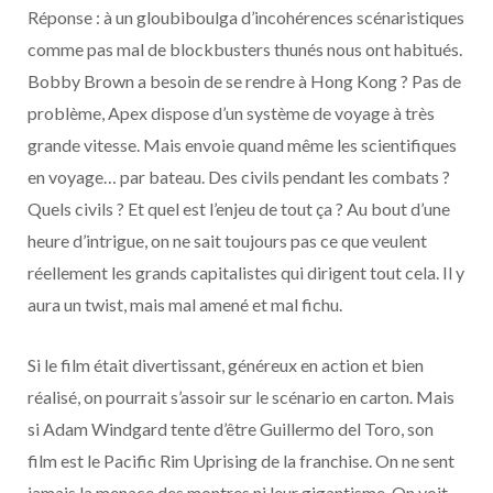
Réponse : à un gloubiboulga d’incohérences scénaristiques
comme pas mal de blockbusters thunés nous ont habitués.
Bobby Brown a besoin de se rendre à Hong Kong ? Pas de
problème, Apex dispose d’un système de voyage à très
grande vitesse. Mais envoie quand même les scientifiques
en voyage… par bateau. Des civils pendant les combats ?
Quels civils ? Et quel est l’enjeu de tout ça ? Au bout d’une
heure d’intrigue, on ne sait toujours pas ce que veulent
réellement les grands capitalistes qui dirigent tout cela. Il y
aura un twist, mais mal amené et mal fichu.
Si le film était divertissant, généreux en action et bien
réalisé, on pourrait s’assoir sur le scénario en carton. Mais
si Adam Windgard tente d’être Guillermo del Toro, son
film est le Pacific Rim Uprising de la franchise. On ne sent
jamais la menace des montres ni leur gigantisme. On voit