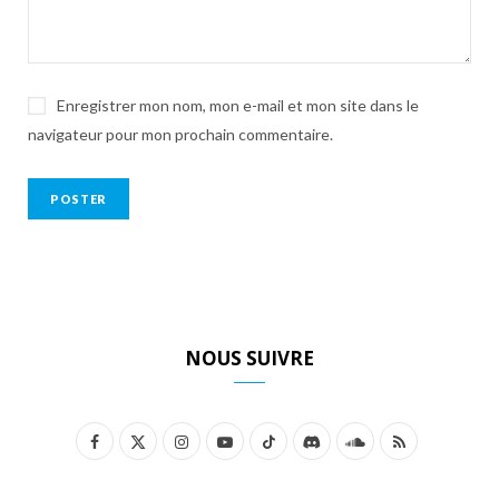
Enregistrer mon nom, mon e-mail et mon site dans le
navigateur pour mon prochain commentaire.
NOUS SUIVRE
F
X
I
Y
T
D
S
R
a
(
n
o
i
i
o
S