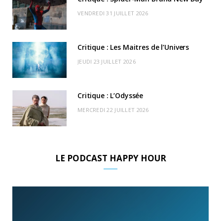
r
m
u
VENDREDI 31 JUILLET 2026
)
d
Critique : Les Maitres de l’Univers
JEUDI 23 JUILLET 2026
Critique : L’Odyssée
MERCREDI 22 JUILLET 2026
LE PODCAST HAPPY HOUR