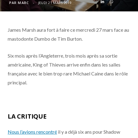
o
t
r
e
d
l
PAR
MARC
JEUDI 21 MARS 2019
k
e
a
o
James Marsh aura fort à faire ce mercredi 27 mars face au
r
m
u
mastodonte Dumbo de Tim Burton.
)
d
Six mois après l’Angleterre, trois mois après sa sortie
américaine, King of Thieves arrive enfin dans les salles
française avec le bien trop rare Michael Caine dans le rôle
principal.
LA CRITIQUE
Nous l’avions rencontré
il y a déjà six ans pour Shadow