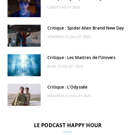
o
t
g
b
k
r
C
LUNDI 3 AOÛT 2026
o
t
r
e
d
l
k
e
a
o
Critique : Spider-Man Brand New Day
r
m
u
VENDREDI 31 JUILLET 2026
)
d
Critique : Les Maitres de l’Univers
JEUDI 23 JUILLET 2026
Critique : L’Odyssée
MERCREDI 22 JUILLET 2026
LE PODCAST HAPPY HOUR