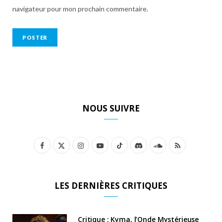
navigateur pour mon prochain commentaire.
NOUS SUIVRE
F
X
I
Y
T
D
S
R
a
(
n
o
i
i
o
S
c
T
s
u
k
s
u
S
LES DERNIÈRES CRITIQUES
e
w
t
T
T
c
n
b
i
a
u
o
o
d
Critique : Kyma, l’Onde Mystérieuse