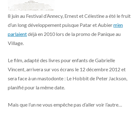
o
t
r
e
d
l
8 juin au Festival d’Annecy, Ernest et Célestine a été le fruit
k
e
a
o
d’un long développement puisque Patar et Aubier
m’en
r
m
u
parlaient
déjà en 2010 lors de la promo de Panique au
Village.
)
d
Le film, adapté des livres pour enfants de Gabrielle
Vincent, arrivera sur vos écrans le 12 décembre 2012 et
sera face à un mastodonte : Le Hobbit de Peter Jackson,
planifié pour la même date.
Mais que l’un ne vous empêche pas d’aller voir l’autre…