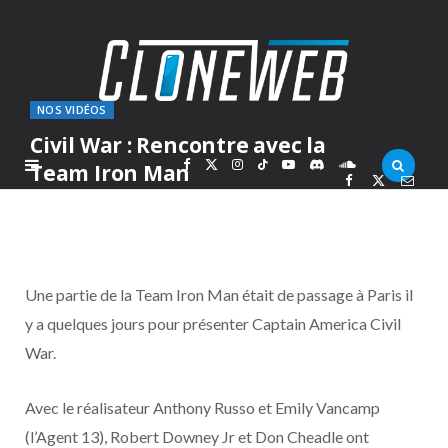
NOS VIDÉOS
Civil War : Rencontre avec la
F
X
I
T
Y
D
S
Team Iron Man
PAR
MARC
MARDI 26 AVRIL 2016
a
(
n
i
o
i
o
c
T
s
k
u
s
u
Une partie de la Team Iron Man était de passage à Paris il
e
w
t
T
T
c
n
y a quelques jours pour présenter Captain America Civil
War.
b
i
a
o
u
o
d
o
t
g
k
b
r
C
Avec le réalisateur Anthony Russo et Emily Vancamp
(l’Agent 13), Robert Downey Jr et Don Cheadle ont