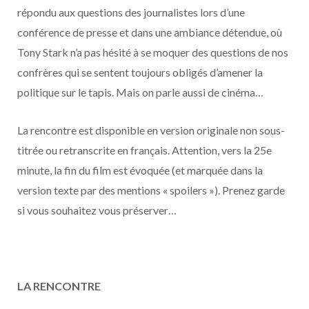
o
t
r
e
d
l
répondu aux questions des journalistes lors d’une
conférence de presse et dans une ambiance détendue, où
k
e
a
o
Tony Stark n’a pas hésité à se moquer des questions de nos
r
m
u
confrères qui se sentent toujours obligés d’amener la
politique sur le tapis. Mais on parle aussi de cinéma…
)
d
La rencontre est disponible en version originale non sous-
titrée ou retranscrite en français. Attention, vers la 25e
minute, la fin du film est évoquée (et marquée dans la
version texte par des mentions « spoilers »). Prenez garde
si vous souhaitez vous préserver…
LA RENCONTRE