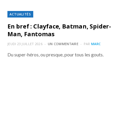
MUYI : RENCONTRE AVEC
JULIEN CHHENG
ACTUALITÉS
En bref : Clayface, Batman, Spider-
Man, Fantomas
JEUDI 23 JUILLET 2026
UN COMMENTAIRE
PAR
MARC
Du super-héros, ou presque, pour tous les gouts.
HAPPY HOUR #106 AVEC
SIMON BALTEAUX : JIM QUEEN