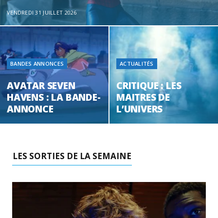
o
t
r
e
d
l
VENDREDI 31 JUILLET 2026
k
e
a
o
r
m
u
BANDES ANNONCES
ACTUALITÉS
)
d
AVATAR SEVEN
CRITIQUE : LES
HAVENS : LA BANDE-
MAITRES DE
ANNONCE
L’UNIVERS
LES SORTIES DE LA SEMAINE