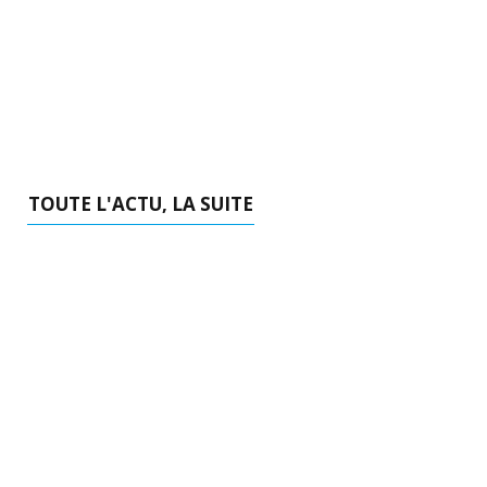
IN WAVES : RENCONTRE AVEC
PHUONG MAI NGUYEN
TOUTE L'ACTU, LA SUITE